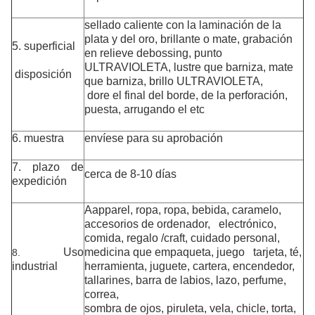
sellado caliente con la laminación de la
plata y del oro, brillante o mate, grabación
5. superficial
en relieve debossing, punto
ULTRAVIOLETA, lustre que barniza, mate
disposición
que barniza, brillo ULTRAVIOLETA,
dore el final del borde, de la perforación,
puesta, arrugando el etc
6. muestra
envíese para su aprobación
7. plazo de
cerca de 8-10 días
expedición
Aapparel
, ropa, ropa, bebida, caramelo,
accesorios de ordenador,
electrónico,
comida, regalo /craft,
cuidado personal,
Uso
medicina que empaqueta
, juego tarjeta, té,
8.
industrial
herramienta, juguete, cartera, encendedor,
tallarines, barra de labios, lazo,
perfume,
correa,
sombra de ojos, piruleta, vela, chicle, torta,