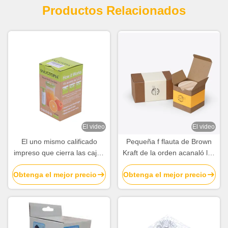
Productos Relacionados
El video
El video
El uno mismo calificado
Pequeña f flauta de Brown
impreso que cierra las cajas
Kraft de la orden acanaló las
de papel acanaladas
cajas del cartón que
Obtenga el mejor precio
Obtenga el mejor precio
embotella al proveedor de
empaquetaban en venta
empaquetado