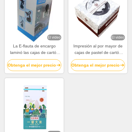
El video
El video
La E-flauta de encargo
Impresión al por mayor de
laminó las cajas de cartón
cajas de pastel de cartón
acanalado para el paquete
corrugado de lujo
Obtenga el mejor precio
Obtenga el mejor precio
de los soportes del teléfono
personalizado con mango