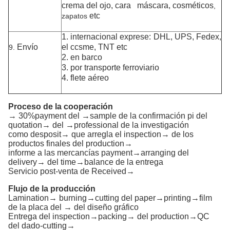
crema del ojo, cara máscara, cosméticos
,
etc
zapatos
1. internacional exprese: DHL, UPS, Fedex,
Envío
el ccsme, TNT etc
9.
2. en barco
3. por transporte ferroviario
4. flete aéreo
Proceso de la cooperación
→ 30%payment del →sample de la confirmación pi del
quotation→ del →professional de la investigación
como desposit→ que arregla el inspection→ de los
productos finales del production→
informe a las mercancías payment→arranging del
delivery→ del time→balance de la entrega
Servicio post-venta de Received→
Flujo de la producción
Lamination→ burning→cutting del paper→printing→film
de la placa del → del diseño gráfico
Entrega del inspection→packing→ del production→QC
del dado-cutting→