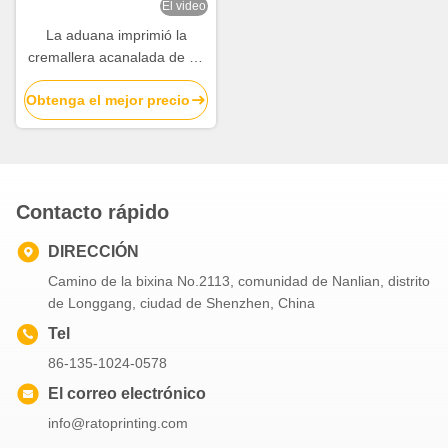
El video
La aduana imprimió la
cremallera acanalada de un
sólo recinto del paquete de
Obtenga el mejor precio
la comida encajona el
fabricante
Contacto rápido
DIRECCIÓN
Camino de la bixina No.2113, comunidad de Nanlian, distrito
de Longgang, ciudad de Shenzhen, China
Tel
86-135-1024-0578
El correo electrónico
info@ratoprinting.com