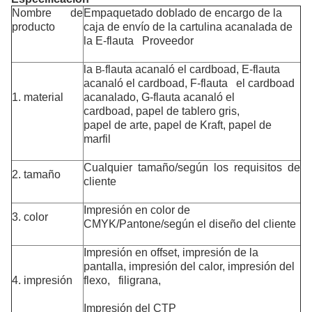
Nombre de
Empaquetado doblado de encargo de la
producto
caja de envío de la cartulina acanalada de
la E-flauta Proveedor
la
flauta acanaló el cardboad,
E-flauta
B-
acanaló el cardboad, F-flauta el cardboad
1. material
acanalado, G-flauta acanaló el
cardboad,
papel de tablero gris,
papel de arte, papel de Kraft,
papel de
marfil
Cualquier tamaño/según los requisitos de
2. tamaño
cliente
Impresión en color de
3. color
CMYK/Pantone/según el diseño del cliente
Impresión en offset, impresión de la
pantalla, impresión del calor, impresión del
4. impresión
flexo, filigrana,
Impresión del CTP