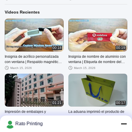
plegables al por mayor
obras de arte
Videos Recientes
00:18
00:19
Insignia de acrílico personalizada
Insignia de nombre de aluminio con
con ventana | Respaldo magnético |
ventana | Etiqueta de nombre del
Insignias de nombre personalizadas
personal con respaldo magnético
March 15, 2026
March 15, 2026
01:21
00:17
Impresión de embalajes y
La aduana imprimió el producto de
accesorios para ropa Fabricante de
papel modelado creativo
calidad en la que puede confiar.
empaqueta las bolsas de papel
Rato Printing
March 20, 2025
November 04, 2024
rayadas