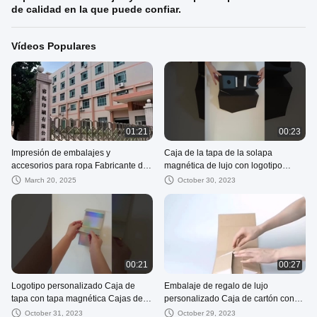
de calidad en la que puede confiar.
Vídeos Populares
01:21
00:23
Impresión de embalajes y
Caja de la tapa de la solapa
accesorios para ropa Fabricante de
magnética de lujo con logotipo
calidad en la que puede confiar.
personalizado
March 20, 2025
October 30, 2023
00:21
00:27
Logotipo personalizado Caja de
Embalaje de regalo de lujo
tapa con tapa magnética Cajas de
personalizado Caja de cartón con
regalo de Navidad plegables Cajas
ventana transparente Impresión de
October 31, 2023
October 29, 2023