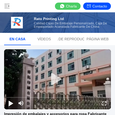
Charla
Contacto
Rato Printing Ltd
Calidad Cajas De Embalaje Personalizado, Caja De
Empaquetado Acanalada Fabricante De China
EN CASA
VÍDEOS
LISTA DE REPRODUCCIÓN
PÁGINA WEB
Impresión de embalajes y accesorios para ropa Fabricante