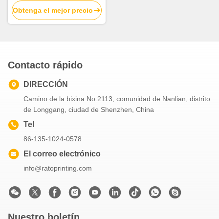
creativo empaqueta las
Obtenga el mejor precio
bolsas de papel rayadas
Contacto rápido
DIRECCIÓN
Camino de la bixina No.2113, comunidad de Nanlian, distrito
de Longgang, ciudad de Shenzhen, China
Tel
86-135-1024-0578
El correo electrónico
info@ratoprinting.com
Nuestro boletín