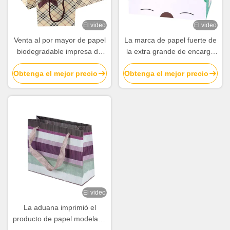
El video
El video
Venta al por mayor de papel
La marca de papel fuerte de
biodegradable impresa de
la extra grande de encargo
encargo de las bolsas con
empaqueta la impresión del
Obtenga el mejor precio
Obtenga el mejor precio
Bowknot
coste con la laminación
brillante
El video
La aduana imprimió el
producto de papel modelado