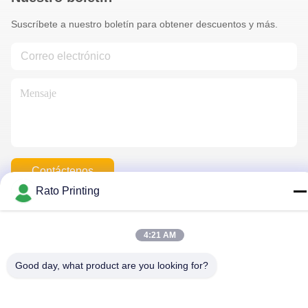
Suscríbete a nuestro boletín para obtener descuentos y más.
Contáctenos
Rato Printing
Política de privacidad
|
Mapa del Sitio
| China es buena. Calidad
4:21 AM
cajas de embalaje personalizado Proveedor. Derecho de autor
2019-2026 Rato Printing Ltd Todo. Todos los derechos
Good day, what product are you looking for?
reservados.