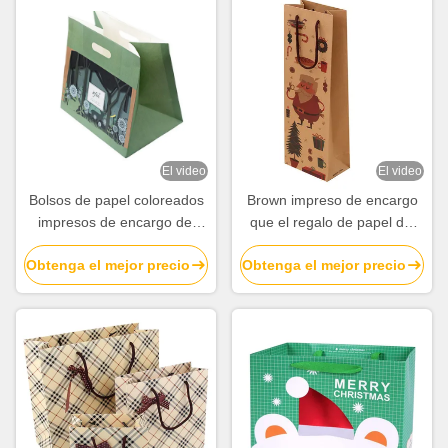
El video
El video
Bolsos de papel coloreados
Brown impreso de encargo
impresos de encargo del
que el regalo de papel del
almuerzo con la fábrica de
vino de Kraft empaqueta con
Obtenga el mejor precio
Obtenga el mejor precio
las manijas que corta con
algodón dirige a granel
tintas