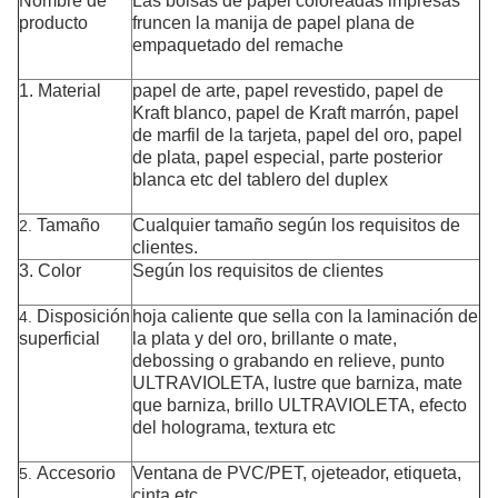
Nombre de
Las bolsas de papel coloreadas impresas
producto
fruncen la manija de papel plana de
empaquetado del remache
1.
Material
papel de arte, papel revestido, papel de
Kraft blanco, papel de Kraft marrón, papel
de marfil de la tarjeta, papel del oro, papel
de plata, papel especial, parte posterior
blanca etc del tablero del duplex
Tamaño
Cualquier tamaño según los requisitos de
2.
clientes.
3. Color
Según
los requisitos de clientes
Disposición
hoja caliente que sella con la laminación de
4.
superficial
la plata y del oro, brillante o mate,
debossing o grabando en relieve, punto
ULTRAVIOLETA, lustre que barniza, mate
que barniza, brillo ULTRAVIOLETA, efecto
del holograma, textura etc
Accesorio
Ventana de PVC/PET, ojeteador, etiqueta,
5.
cinta etc