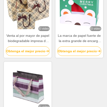
El video
El video
Venta al por mayor de papel
La marca de papel fuerte de
biodegradable impresa de
la extra grande de encargo
encargo de las bolsas con
empaqueta la impresión del
Obtenga el mejor precio
Obtenga el mejor precio
Bowknot
coste con la laminación
brillante
El video