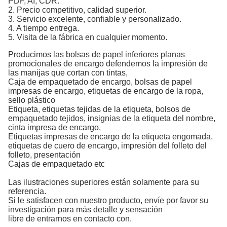
PDF, AI, CDR.
2. Precio competitivo, calidad superior.
3. Servicio excelente, confiable y personalizado.
4. A tiempo entrega.
5. Visita de la fábrica en cualquier momento.
Producimos
las bolsas de papel inferiores planas
promocionales de encargo defendemos la impresión de
las
manijas que cortan con tintas
,
Caja de empaquetado de encargo, bolsas de papel
impresas de encargo,
etiquetas
de encargo
de
la
ropa,
sello plástico
Etiqueta, etiquetas tejidas de
la
etiqueta, bolsos de
empaquetado tejidos, insignias de
la
etiqueta
del nombre,
cinta
impresa
de encargo,
Etiquetas impresas de encargo de
la
etiqueta engomada,
etiquetas de cuero de encargo, impresión
del folleto
del
folleto,
presentación
Cajas de empaquetado etc
Las ilustraciones superiores están solamente para su
referencia.
Si le satisfacen con nuestro producto, envíe por favor su
investigación para más detalle y sensación
libre de entrarnos en contacto con.