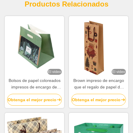
Productos Relacionados
El video
El video
Bolsos de papel coloreados
Brown impreso de encargo
impresos de encargo del
que el regalo de papel del
almuerzo con la fábrica de
vino de Kraft empaqueta con
Obtenga el mejor precio
Obtenga el mejor precio
las manijas que corta con
algodón dirige a granel
tintas