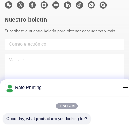
Nuestro boletín
Suscríbete a nuestro boletín para obtener descuentos y más.
Rato Printing
Contáctenos
11:41 AM
Política de privacidad
|
Mapa del Sitio
| China es buena. Calidad
Good day, what product are you looking for?
cajas de embalaje personalizado Proveedor. Derecho de autor