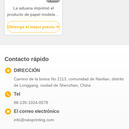
La aduana imprimió el
producto de papel modelado
creativo empaqueta las
Obtenga el mejor precio
bolsas de papel rayadas
Contacto rápido
DIRECCIÓN
Camino de la bixina No.2113, comunidad de Nanlian, distrito
de Longgang, ciudad de Shenzhen, China
Tel
86-135-1024-0578
El correo electrónico
info@ratoprinting.com