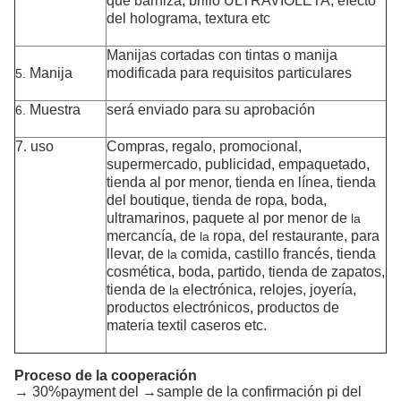
que barniza, brillo ULTRAVIOLETA, efecto
del holograma, textura etc
Manijas cortadas con tintas o manija
Manija
modificada para requisitos particulares
5.
Muestra
será enviado para su aprobación
6.
7. uso
Compras, regalo, promocional,
supermercado, publicidad,
empaquetado,
tienda al por menor, tienda en línea, tienda
del boutique, tienda de ropa,
boda,
ultramarinos,
paquete
al por menor de
la
mercancía, de
ropa, del restaurante
, para
la
llevar
, de
comida, castillo francés, tienda
la
cosmética, boda, partido, tienda de zapatos,
tienda de
electrónica, relojes, joyería,
la
productos electrónicos
,
productos de
materia textil caseros
etc.
Proceso de la cooperación
→ 30%payment del →sample de la confirmación pi del