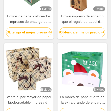
El video
El video
Bolsos de papel coloreados
Brown impreso de encargo
impresos de encargo del
que el regalo de papel del
almuerzo con la fábrica de
vino de Kraft empaqueta con
Obtenga el mejor precio
Obtenga el mejor precio
las manijas que corta con
algodón dirige a granel
tintas
El video
El video
Venta al por mayor de papel
La marca de papel fuerte de
biodegradable impresa de
la extra grande de encargo
encargo de las bolsas con
empaqueta la impresión del