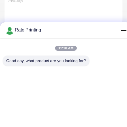
Rato Printing
Contáctenos
11:18 AM
Política de privacidad
|
Mapa del Sitio
| China es buena. Calidad
Good day, what product are you looking for?
cajas de embalaje personalizado Proveedor. Derecho de autor
2019-2026 Rato Printing Ltd Todo. Todos los derechos
reservados.