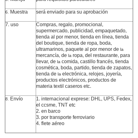
Muestra
será enviado para su aprobación
6.
7. uso
Compras, regalo, promocional,
supermercado, publicidad,
empaquetado,
tienda al por menor, tienda en línea, tienda
del boutique, tienda de ropa,
boda,
ultramarinos,
paquete
al por menor de
la
mercancía, de
ropa, del restaurante
, para
la
llevar
, de
comida, castillo francés, tienda
la
cosmética, boda, partido, tienda de zapatos,
tienda de
electrónica, relojes, joyería,
la
productos electrónicos
,
productos de
materia textil caseros
etc.
Envío
1. internacional exprese: DHL, UPS, Fedex,
8.
el ccsme, TNT etc
2. en barco
3. por transporte ferroviario
4. flete aéreo