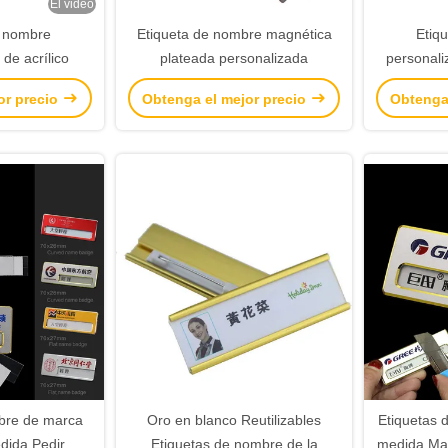
El video
e nombre
Etiqueta de nombre magnética
Etiq
de acrílico
plateada personalizada
personali
or precio
Obtenga el mejor precio
Obtenga
bre de marca
Oro en blanco Reutilizables
Etiquetas 
dida Pedir
Etiquetas de nombre de la
medida Mag