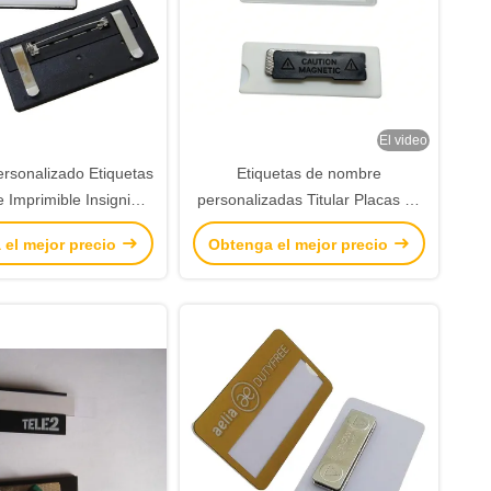
El video
ersonalizado Etiquetas
Etiquetas de nombre
 Imprimible Insignias
personalizadas Titular Placas de
zadas de nombre con
nombre magnéticas Personal
 el mejor precio
Obtenga el mejor precio
e seguridad para
Nombre de insignia con logotipo
conferencia
personalizado