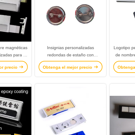
re magnéticas
Insignias personalizadas
Logotipo p
izadas para el
redondas de estaño con
de nombre
trabajo
respaldo de seguridad Insignias
personali
or precio
Obtenga el mejor precio
Obtenga
promocionales de botón de metal
pin d