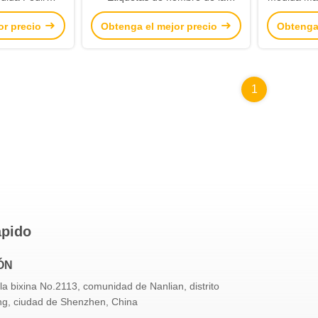
s de nombre en
enfermera insignia de nombre
color del
or precio
Obtenga el mejor precio
Obtenga
na de nombre
con alfiler de seguridad
Metal i
mayorista o minorista
1
ápido
ÓN
a bixina No.2113, comunidad de Nanlian, distrito
g, ciudad de Shenzhen, China