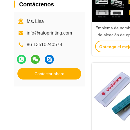
Contáctenos
Ms. Lisa
Emblema de nombr
info@ratoprinting.com
de aleación de e
Marca de etiquet
86-13510240578
Obtenga el mej
con ventana 
Contactar ahora