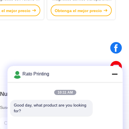
 logotipo Reutilizable
con papel de inserción etiquetas
 el mejor precio
Obtenga el mejor precio
nsignias de nombre
de nombre de empresa
transparentes
Rato Printing
10:11 AM
Nuestro boletín
Good day, what product are you looking 
Suscríbete a nuestro boletín para obtener descuentos y más.
for?