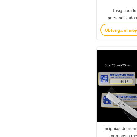
Insignias d
personalizadas 
Obtenga el mej
Insignias de nom
impresas a me