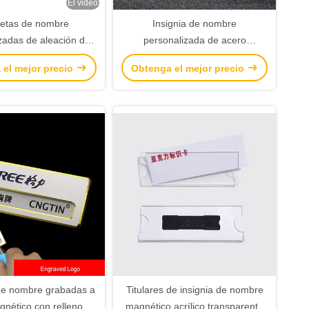
El video
uetas de nombre
Insignia de nombre
zadas de aleación de
personalizada de acero
aluminio
inoxidable con logotipo e inserto
 el mejor precio
Obtenga el mejor precio
reemplazable, fabricante de
etiquetas de nombre premium
de nombre grabadas a
Titulares de insignia de nombre
nético con relleno de
magnético acrílico transparente