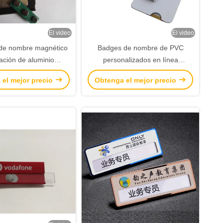
El video
El video
de nombre magnético
Badges de nombre de PVC
ación de aluminio
personalizados en línea
zado con logotipo de
Etiquetas de nombre de plástico
 el mejor precio
Obtenga el mejor precio
ón de etiquetas de
magnético con obras de arte
mbre de metal