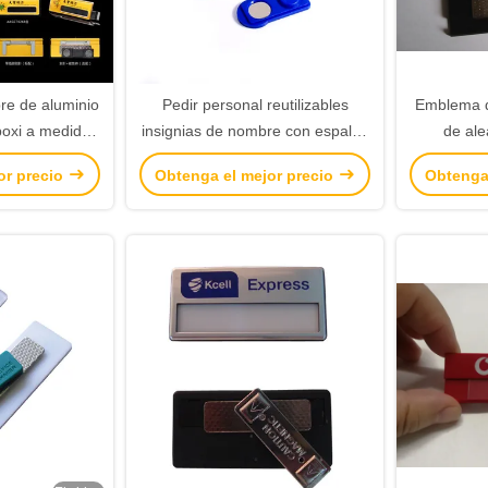
e de aluminio
Pedir personal reutilizables
Emblema 
poxi a medida
insignias de nombre con espalda
de ale
as de nombre
magnética Etiquetas de nombre
personali
or precio
Obtenga el mejor precio
Obtenga
de nombre
uniformes para eventos
impresi
no